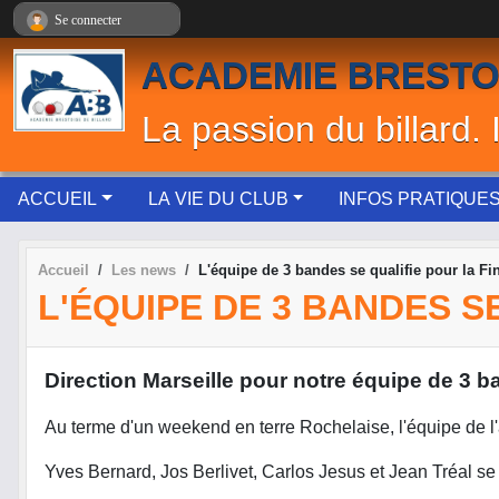
Panneau de gestion des cookies
Se connecter
ACADEMIE BRESTO
La passion du billard. 
ACCUEIL
LA VIE DU CLUB
INFOS PRATIQUE
Accueil
Les news
L'équipe de 3 bandes se qualifie pour la Fi
L'ÉQUIPE DE 3 BANDES S
Direction Marseille pour notre équipe de 3 b
Au terme d'un weekend en terre Rochelaise, l'équipe de l'a
Yves Bernard, Jos Berlivet, Carlos Jesus et Jean Tréal se 