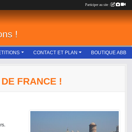
Participer au site :
ons !
TITIONS
CONTACT ET PLAN
BOUTIQUE ABB
 DE FRANCE !
rs.