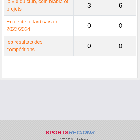
la vie du club, coin blabla et
3
6
projets
Ecole de billard saison
0
0
2023/2024
les résultats des
0
0
compétitions
SPORTS
REGIONS